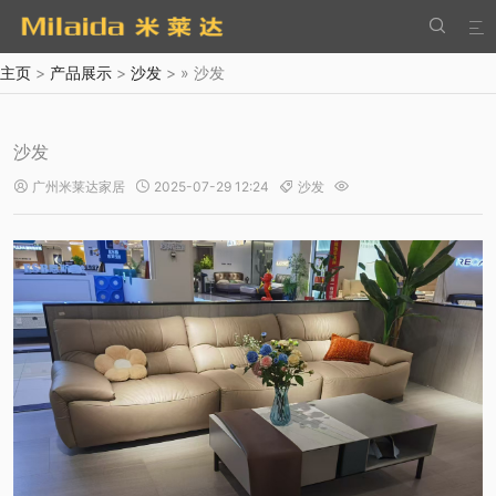


主页
>
产品展示
>
沙发
> » 沙发
沙发
广州米莱达家居
2025-07-29 12:24
沙发



